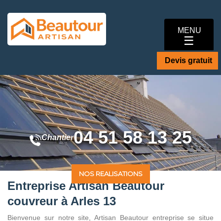
MENU
☰
Devis gratuit
04 51 58 13 25
Chantier
NOS REALISATIONS
Entreprise Artisan Beautour
couvreur à Arles 13
Bienvenue sur notre site, Artisan Beautour entreprise se situe