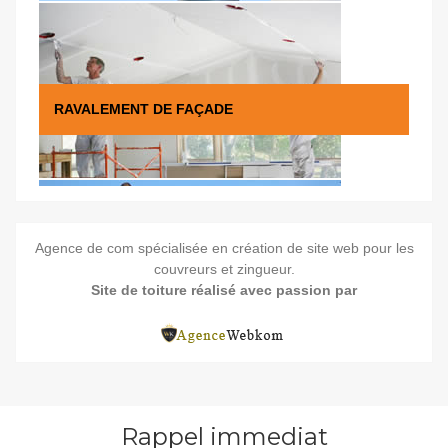
RAVALEMENT DE FAÇADE
Agence de com spécialisée en
création de site web pour les
POSE, CHANGEMENT ET RÉPARATION DE
couvreurs
et zingueur.
FENÊTRE DE TOIT
Site de toiture réalisé avec passion par
Rappel immediat